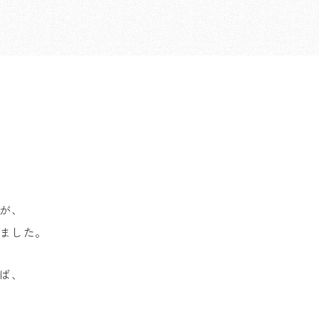
が、
ました。
ば、