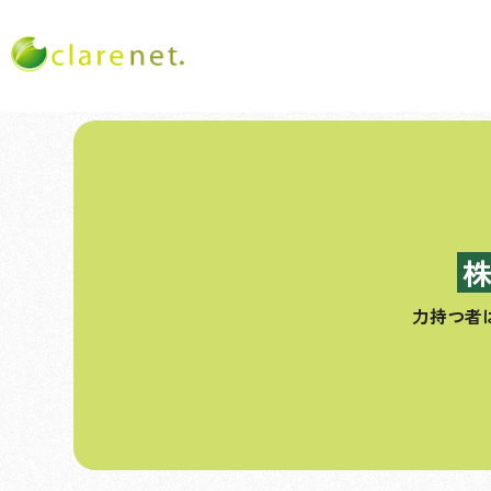
コ
ン
テ
ン
ツ
へ
ス
力持つ者
キ
ッ
プ