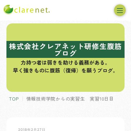
コ
ン
テ
株式会社クレアネット研修生腹筋
ン
ブログ
ツ
力持つ者は弱きを助ける義務がある。
へ
早く強きものに腹筋（復帰）を願うブログ。
ス
キ
ッ
プ
TOP
情報技術学院からの実習生 実習10日目
2018年2月27日