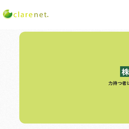
コ
ン
テ
ン
ツ
へ
ス
力持つ者
キ
ッ
プ