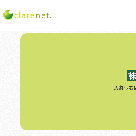
コ
ン
テ
ン
ツ
へ
ス
力持つ者
キ
ッ
プ