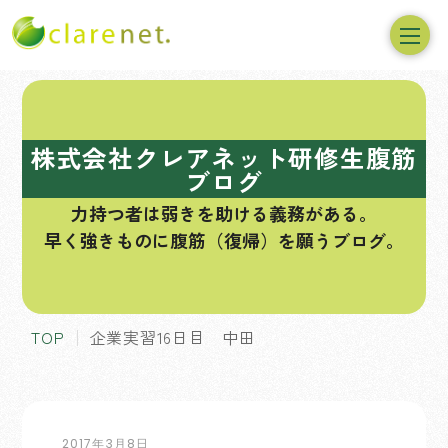
コ
ン
テ
株式会社クレアネット研修生腹筋
ン
ブログ
ツ
力持つ者は弱きを助ける義務がある。
へ
早く強きものに腹筋（復帰）を願うブログ。
ス
キ
ッ
プ
TOP
企業実習16日目 中田
2017年3月8日