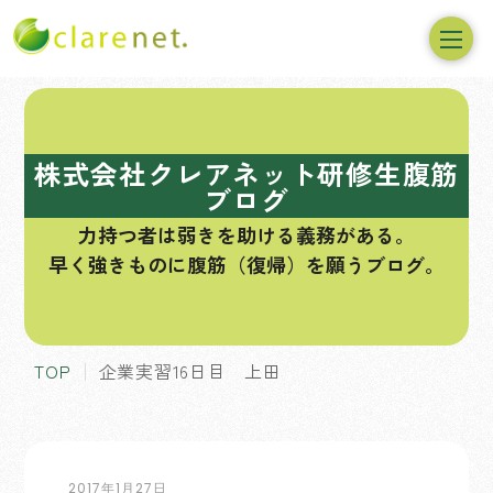
コ
ン
テ
株式会社クレアネット研修生腹筋
ン
ブログ
ツ
力持つ者は弱きを助ける義務がある。
へ
早く強きものに腹筋（復帰）を願うブログ。
ス
キ
ッ
プ
TOP
企業実習16日目 上田
2017年1月27日