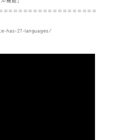
アル機能」
====================
ate-has-27-languages/