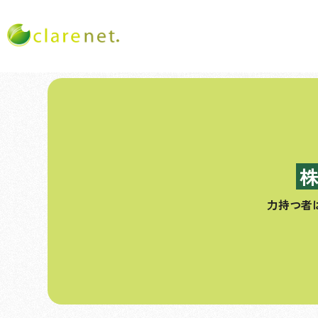
コ
ン
テ
ン
ツ
へ
ス
力持つ者
キ
ッ
プ