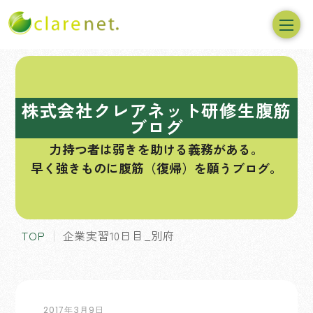
コ
ン
テ
株式会社クレアネット研修生腹筋
ン
ブログ
ツ
力持つ者は弱きを助ける義務がある。
へ
早く強きものに腹筋（復帰）を願うブログ。
ス
キ
ッ
プ
TOP
企業実習10日目_別府
2017年3月9日