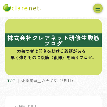
コ
ン
テ
株式会社クレアネット研修生腹筋
ン
ブログ
ツ
力持つ者は弱きを助ける義務がある。
へ
早く強きものに腹筋（復帰）を願うブログ。
ス
キ
ッ
プ
TOP
企業実習＿カナザワ（6日目）
2014年11月11日