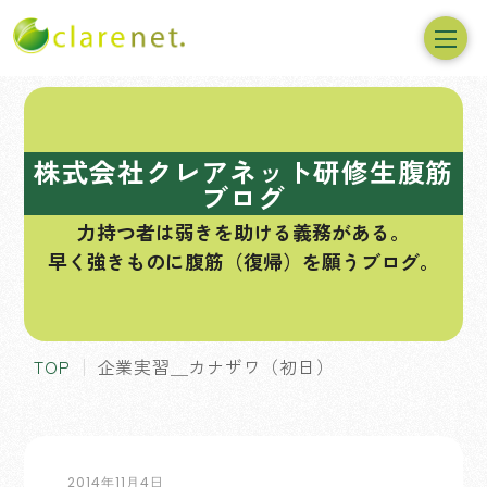
コ
ン
テ
株式会社クレアネット研修生腹筋
ン
ブログ
ツ
力持つ者は弱きを助ける義務がある。
へ
早く強きものに腹筋（復帰）を願うブログ。
ス
キ
ッ
プ
TOP
企業実習＿カナザワ（初日）
2014年11月4日