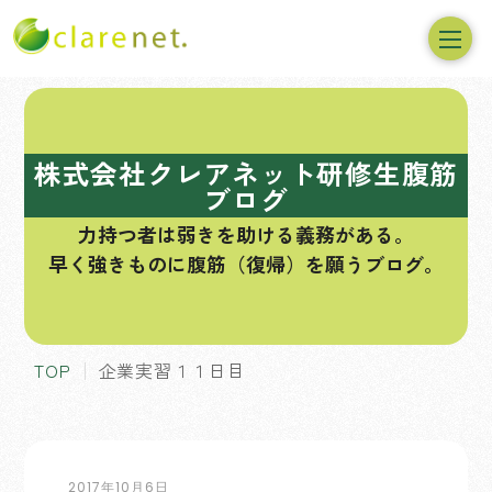
コ
ン
テ
株式会社クレアネット研修生腹筋
ン
ブログ
ツ
力持つ者は弱きを助ける義務がある。
へ
早く強きものに腹筋（復帰）を願うブログ。
ス
キ
ッ
プ
TOP
企業実習１１日目
2017年10月6日