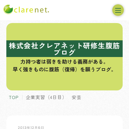
コ
ン
テ
株式会社クレアネット研修生腹筋
ン
ブログ
ツ
力持つ者は弱きを助ける義務がある。
へ
早く強きものに腹筋（復帰）を願うブログ。
ス
キ
ッ
プ
TOP
企業実習（4日目） 安芸
2013年12月6日