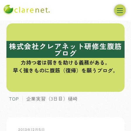
コ
ン
テ
株式会社クレアネット研修生腹筋
ン
ブログ
ツ
力持つ者は弱きを助ける義務がある。
へ
早く強きものに腹筋（復帰）を願うブログ。
ス
キ
ッ
プ
TOP
企業実習（3日目）樋崎
2013年12月5日