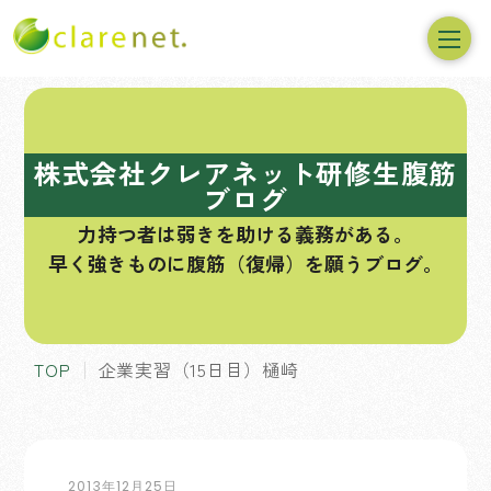
コ
ン
テ
株式会社クレアネット研修生腹筋
ン
ブログ
ツ
力持つ者は弱きを助ける義務がある。
へ
早く強きものに腹筋（復帰）を願うブログ。
ス
キ
ッ
プ
TOP
企業実習（15日目）樋崎
2013年12月25日