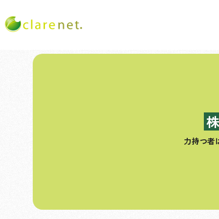
コ
ン
テ
ン
ツ
へ
ス
力持つ者
キ
ッ
プ