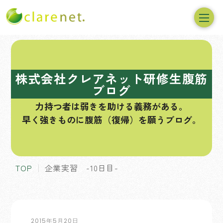
コ
ン
テ
株式会社クレアネット研修生腹筋
ン
ブログ
ツ
力持つ者は弱きを助ける義務がある。
へ
早く強きものに腹筋（復帰）を願うブログ。
ス
キ
ッ
プ
TOP
企業実習 -10日目-
2015年5月20日