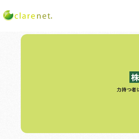
コ
ン
テ
ン
ツ
へ
ス
力持つ者
キ
ッ
プ