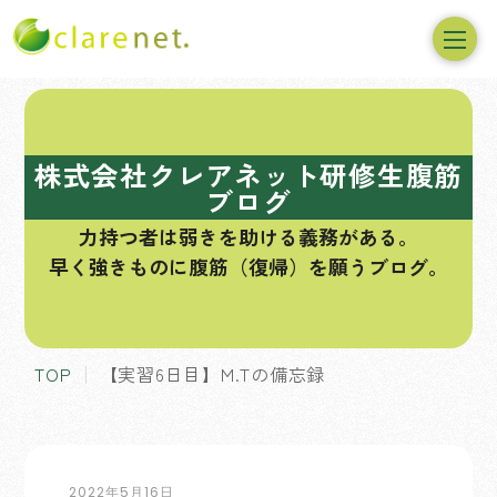
コ
ン
テ
株式会社クレアネット研修生腹筋
ン
ブログ
ツ
力持つ者は弱きを助ける義務がある。
へ
早く強きものに腹筋（復帰）を願うブログ。
ス
キ
ッ
プ
TOP
【実習6日目】M.Tの備忘録
2022年5月16日