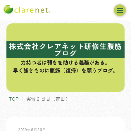
コ
ン
テ
株式会社クレアネット研修生腹筋
ン
ブログ
ツ
力持つ者は弱きを助ける義務がある。
へ
早く強きものに腹筋（復帰）を願うブログ。
ス
キ
ッ
プ
TOP
実習２日目（吉田）
2019年8月29日