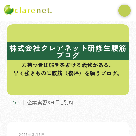
コ
ン
テ
株式会社クレアネット研修生腹筋
ン
ブログ
ツ
力持つ者は弱きを助ける義務がある。
へ
早く強きものに腹筋（復帰）を願うブログ。
ス
キ
ッ
プ
TOP
企業実習8日目_別府
2017年3月7日