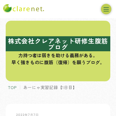
コ
ン
テ
株式会社クレアネット研修生腹筋
ン
ブログ
ツ
力持つ者は弱きを助ける義務がある。
へ
早く強きものに腹筋（復帰）を願うブログ。
ス
キ
ッ
プ
TOP
あーにゃ実習記録【1日目】
2022年7月7日